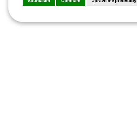
Souhlasím
Odmítám
Upravit mé předvolby
2. ZVOLTE DATUM A ČAS
Kdy si chcete jít zahrát